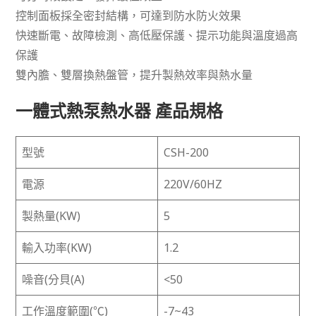
控制面板採全密封結構，可達到防水防火效果
快速斷電、故障檢測、高低壓保護、提示功能與溫度過高
保護
雙內膽、雙層換熱盤管，提升製熱效率與熱水量
一體式熱泵熱水器 產品規格
型號
CSH-200
電源
220V/60HZ
製熱量(KW)
5
輸入功率(KW)
1.2
噪音(分貝(A)
<50
工作溫度範圍(℃)
-7~43