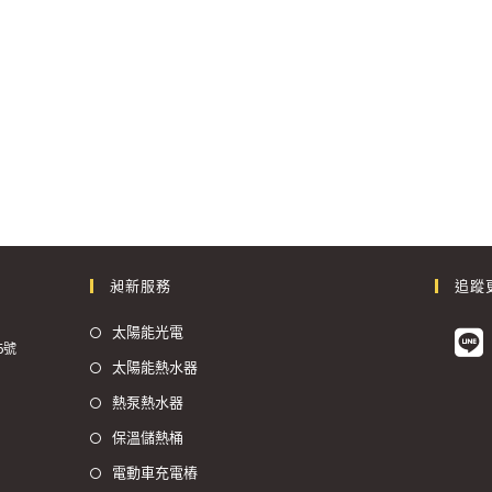
昶新服務
追蹤
太陽能光電
6號
太陽能熱水器
熱泵熱水器
保溫儲熱桶
電動車充電樁