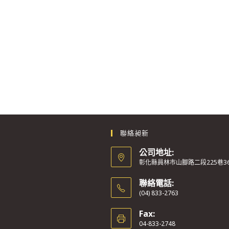
聯絡昶新
公司地址:
彰化縣員林市山腳路二段225巷3
聯絡電話:
(04) 833-2763
Fax:
04-833-2748