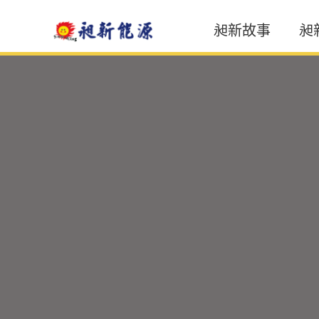
昶新故事
昶