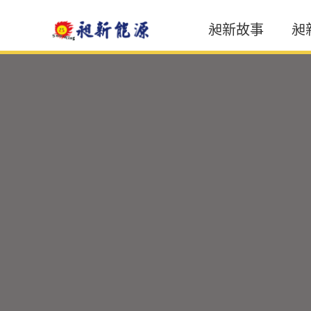
昶新故事
昶