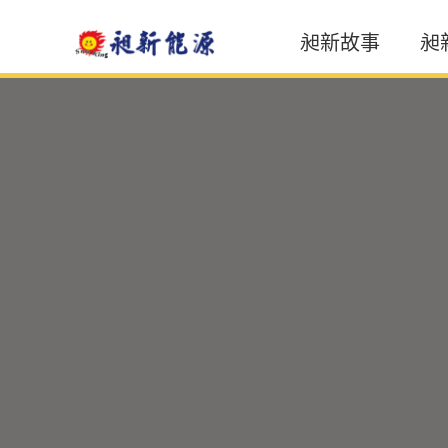
昶新故事
昶