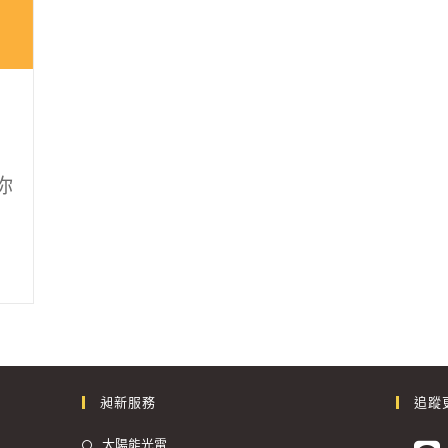
你
昶新服務
追蹤
太陽能光電