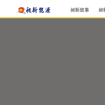
昶新故事
昶